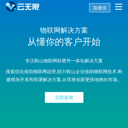
加微信
首页
物联网解决方案
从懂你的客户开始
营销推广
数字化营销
数字化建设
SEO优化
专注鞍山物联网软硬件一体化解决方案
搜索优化借助物联网趋势,助力鞍山企业借助物联网技术,构
SEO技术
新媒体营销
网站建设
关键词SEO排名
建模块开发和部署解决方案.从而将创新更快地推向市场。
关于我们
网站优化
公众号开发
百度SEO诊断
搜索引擎优化
立即咨询
AI获客系统
托管代运营
小程序开发
网站优化方案
SEO服务报价
关于我们
舆情监控
APP开发