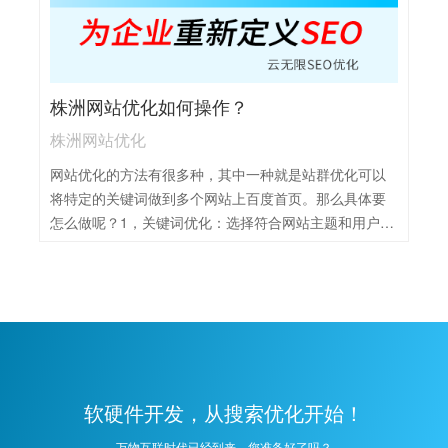
积极获取高质量外链，提升网站权威性和排名。
株洲网站优化如何操作？
株洲网站优化
网站优化的方法有很多种，其中一种就是站群优化可以
将特定的关键词做到多个网站上百度首页。那么具体要
怎么做呢？1，关键词优化：选择符合网站主题和用户搜
索习惯的关键词，并合理布局在网站的标题、描述、内
容等位置，以提高搜索引擎排名。2，内容优化：定期更
新高质量、原创的内容，满足用户需求，同时提高内容
的可读性和吸引力，以增加用户停留时间和转化率。3，
网站结构优化：确保网站结构清晰、导航便捷，提高用
户体验。同时，优化网站代码和图片，减少加载时间，
提升网站性能。4，外链建设：积极获取高质量的外链资
软硬件开发，从搜索优化开始！
源，提高网站的权威性和可信度。避免购买外链等不正
规手段，以免被搜索引擎惩罚。
万物互联时代已经到来，您准备好了吗？