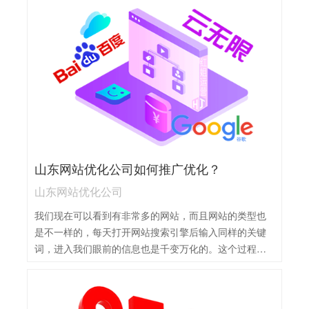
站优化工作需要处理好哪些工作细节呢？1，关键词优
化：通过关键词研究，选择适合网站的关键词，并在网
站内容中合理布局，以提高搜索引擎排名。2，内容优
化：创建高质量、原创且有价值的内容，确保内容相关
性、吸引力和易读性，以提升用户体验和搜索引擎信任
度。3，技术优化：确保网站结构清晰、加载速度快、移
动友好，并遵循搜索引擎的最佳实践。4，外部链接：积
极获取高质量的外部链接，特别是来自权威网站的链
接，以提高网站的权威性和排名。5，用户体验优化：优
化网站的导航、布局和交互设计，确保用户能够轻松找
山东网站优化公司如何推广优化？
到所需信息，提高用户满意度和留存率。6，定期更新：
保持网站内容的定期更新，增加网站的新鲜度和活跃
山东网站优化公司
度，吸引更多的用户和搜索引擎关注。
我们现在可以看到有非常多的网站，而且网站的类型也
是不一样的，每天打开网站搜索引擎后输入同样的关键
词，进入我们眼前的信息也是千变万化的。这个过程就
是同网站优化有着非常大的关系，因为这样操作，可以
使得网站的排名发生很大的变化，而且效果也是非常好
的。山东网站优化公司的推广优化通常涉及以下方面：