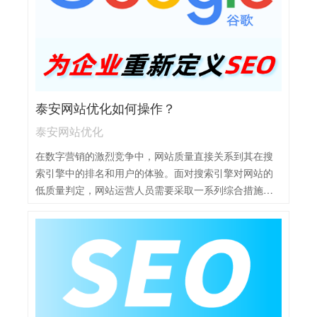
要注意避免过度堆砌，保持内容的自然性。3，内容优
化：围绕关键词创作高质量、原创的内容，确保内容对
用户有价值，提高用户停留时间和转化率。4，网站结构
优化：确保网站结构清晰、导航便捷，提高搜索引擎对
网站的抓取效率。5，外部链接建设：积极获取高质量的
外部链接，提升网站的权威性和可信度，有助于关键词
泰安网站优化如何操作？
排名的提升。6，持续优化与监测：定期分析关键词的表
现，根据数据调整优化策略，确保网站在搜索引擎中的
泰安网站优化
竞争力。
在数字营销的激烈竞争中，网站质量直接关系到其在搜
索引擎中的排名和用户的体验。面对搜索引擎对网站的
低质量判定，网站运营人员需要采取一系列综合措施来
提升网站的整体质量和搜索引擎的友好度。泰安网站优
化操作主要包括：1，关键词研究与布局：通过工具分析
用户搜索习惯，确定关键词，并在网站标题、内容、
URL等位置合理布局。2，内容优化：发布高质量、原创
的内容，定期更新，提升用户体验和搜索引擎信任度。
3，网站结构优化：确保网站结构清晰、导航便捷，减少
页面加载时间，提高移动端适配性。4，外部链接建设：