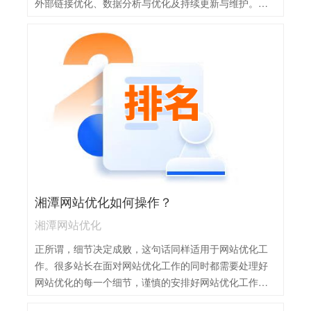
外部链接优化、数据分析与优化及持续更新与维护。通
过执行这些步骤，增加网站曝光率和流量，实现网络营
销目标。需遵守搜索引擎规则和道德准则，关注用户体
验和网站质量。云南网站SEO操作主要包括以下几点：
1，关键词研究：分析目标受众的搜索行为，确定高搜索
量、低竞争度的关键词，并自然融入网站内容中。2，网
站结构优化：确保网站结构清晰、简洁、易于导航，优
化URL结构，设置合理的内部链接，提高用户体验和搜
索引擎抓取效率。3，内容优化：提供高质量、原创、有
价值的内容，定期更新，优化标题、描述等元素，提高
内容的相关性和可读性。4，外部链接建设：积极与其他
网站建立合作关系，获取高质量的外部链接，提升网站
湘潭网站优化如何操作？
权威性和排名。5，数据分析与优化：使用网站分析工具
监控网站表现，定期分析关键词排名、流量来源等数
湘潭网站优化
据，根据分析结果调整优化策略。
正所谓，细节决定成败，这句话同样适用于网站优化工
作。很多站长在面对网站优化工作的同时都需要处理好
网站优化的每一个细节，谨慎的安排好网站优化工作，
不过这也要求着站长有着十分丰富的工作经验，那么网