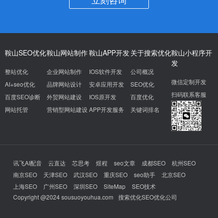
鞍山SEO优化
鞍山网站制作
鞍山APP开发
关于搜索优化
鞍山小程序开
发
整站优化
企业网站制作
IOS软件开发
公司概况
微信定制开发
AI+seo优化
品牌网站设计
安卓应用开发
SEO优化
扫码联系客服
百度SEO诊断
外贸网站建设
IOS原开发
百度优化
网站托管
营销型网站建设
APP开发服务
关键词排名
讯飞AI配音
云直达
芯思考
煜程
seo文章
成都SEO
杭州SEO
南京SEO
天津SEO
武汉SEO
重庆SEO
seo助手
北京SEO
上海SEO
广州SEO
深圳SEO
SiteMap
SEO技术
Copyright @2024 sousuoyouhua.com
搜索优化SEO优化公司