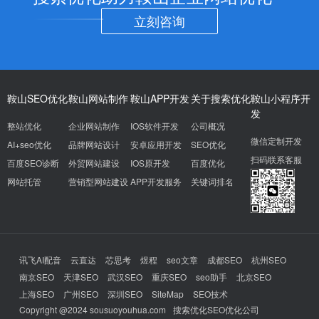
立刻咨询
鞍山SEO优化
鞍山网站制作
鞍山APP开发
关于搜索优化
鞍山小程序开
发
整站优化
企业网站制作
IOS软件开发
公司概况
微信定制开发
AI+seo优化
品牌网站设计
安卓应用开发
SEO优化
扫码联系客服
百度SEO诊断
外贸网站建设
IOS原开发
百度优化
网站托管
营销型网站建设
APP开发服务
关键词排名
讯飞AI配音
云直达
芯思考
煜程
seo文章
成都SEO
杭州SEO
南京SEO
天津SEO
武汉SEO
重庆SEO
seo助手
北京SEO
上海SEO
广州SEO
深圳SEO
SiteMap
SEO技术
Copyright @2024 sousuoyouhua.com
搜索优化SEO优化公司